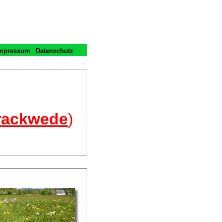
mpressum
Datenschutz
Brackwede
)